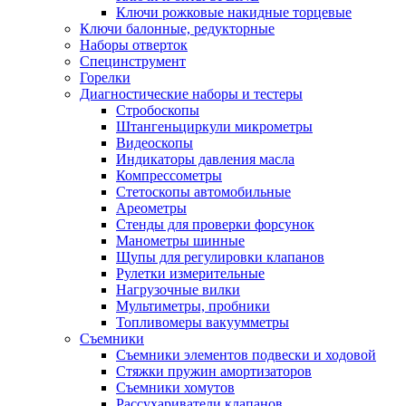
Ключи рожковые накидные торцевые
Ключи балонные, редукторные
Наборы отверток
Специнструмент
Горелки
Диагностические наборы и тестеры
Стробоскопы
Штангеньциркули микрометры
Видеоскопы
Индикаторы давления масла
Компрессометры
Стетоскопы автомобильные
Ареометры
Стенды для проверки форсунок
Манометры шинные
Щупы для регулировки клапанов
Рулетки измерительные
Нагрузочные вилки
Мультиметры, пробники
Топливомеры вакуумметры
Съемники
Съемники элементов подвески и ходовой
Стяжки пружин амортизаторов
Съемники хомутов
Рассухариватели клапанов