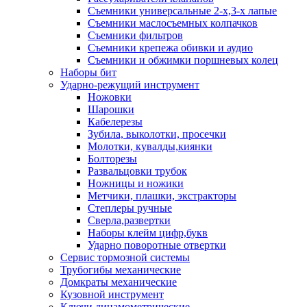
Съемники универсальные 2-х,3-х лапые
Съемники маслосъемных колпачков
Съемники фильтров
Съемники крепежа обивки и аудио
Съемники и обжимки поршневых колец
Наборы бит
Ударно-режущий инструмент
Ножовки
Шарошки
Кабелерезы
Зубила, выколотки, просечки
Молотки, кувалды,киянки
Болторезы
Развальцовки трубок
Ножницы и ножики
Метчики, плашки, экстракторы
Степлеры ручные
Сверла,развертки
Наборы клейм цифр,букв
Ударно поворотные отвертки
Сервис тормозной системы
Трубогибы механические
Домкраты механические
Кузовной инструмент
Ключи динамометрические