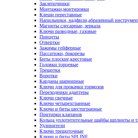
Заклепочники
Монтажки,монтировки
Клещи переставные
Напильники, надфили,абразивный инструмен
Магниты слесарные, зеркала
Ключи разводные, газовые
Пинцеты
Отвертки
Зажимы гейферные
Пассатижи, бокорезы
Биты плоские,крестовые
Головки торцевые
Трещотки
Воротки
Карданы шарнирные
Ключи для прокачки тормозов
Переходники адаптеры
Ключи свечные
Ключи четырехгранные
Ключи и биты шестигранные
Притирки клапанов
Кольца уплотнтительные шайбы шплинты и т
Удлинители
Ключи трещоточные
Ключи и биты SPLINE