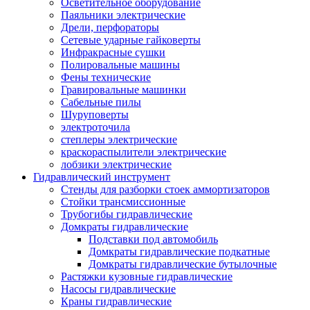
Осветительное оборудование
Паяльники электрические
Дрели, перфораторы
Сетевые ударные гайковерты
Инфракрасные сушки
Полировальные машины
Фены технические
Гравировальные машинки
Сабельные пилы
Шуруповерты
электроточила
степлеры электрические
краскораспылители электрические
лобзики электрические
Гидравлический инструмент
Стенды для разборки стоек аммортизаторов
Стойки трансмиссионные
Трубогибы гидравлические
Домкраты гидравлические
Подставки под автомобиль
Домкраты гидравлические подкатные
Домкраты гидравлические бутылочные
Растяжки кузовные гидравлические
Насосы гидравлические
Краны гидравлические