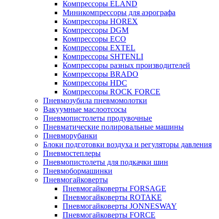
Компрессоры ELAND
Миникомпрессоры для аэрографа
Компрессоры HOREX
Компрессоры DGM
Компрессоры ECO
Компрессоры EXTEL
Компрессоры SHTENLI
Компрессоры разных производителей
Компрессоры BRADO
Компрессоры HDC
Компрессоры ROCK FORCE
Пневмозубила пневмомолотки
Вакуумные маслоотсосы
Пневмопистолеты продувочные
Пневматические полировальные машины
Пневморубанки
Блоки подготовки воздуха и регуляторы давления
Пневмостеплеры
Пневмопистолеты для подкачки шин
Пневмобормашинки
Пневмогайковерты
Пневмогайковерты FORSAGE
Пневмогайковерты ROTAKE
Пневмогайковерты JONNESWAY
Пневмогайковерты FORCE