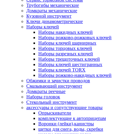
Трубогибы механические
Домкраты механические
Кузовной инструмент
Ключи динамометрические
Наборы ключей
Наборы накидных ключей
Наборы рожково-рожковых ключей
Наборы ключей шарнирных
Наборы торцовых ключей
Наборы разрезных ключей
Наборы трещоточных ключей
Наборы ключей шестигранных
Наборы ключей TORX
Наборы рожково-накидных ключей
Обжимки и зачистки проводов
Смазывающий инструмент
Домкраты реечные
Наборы головок
Стекольный инструмент
аксессуары и сопутствующие товары
Опрыскиватели
комплектующие к автоприцепам
Воронки (лейки),канистры
щетки для снега, воды, скребки