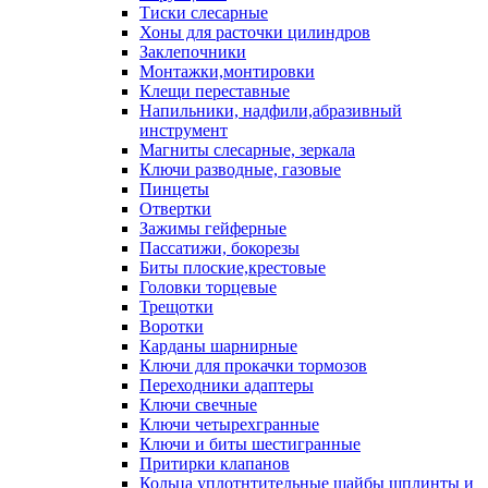
Тиски слесарные
Хоны для расточки цилиндров
Заклепочники
Монтажки,монтировки
Клещи переставные
Напильники, надфили,абразивный
инструмент
Магниты слесарные, зеркала
Ключи разводные, газовые
Пинцеты
Отвертки
Зажимы гейферные
Пассатижи, бокорезы
Биты плоские,крестовые
Головки торцевые
Трещотки
Воротки
Карданы шарнирные
Ключи для прокачки тормозов
Переходники адаптеры
Ключи свечные
Ключи четырехгранные
Ключи и биты шестигранные
Притирки клапанов
Кольца уплотнтительные шайбы шплинты и