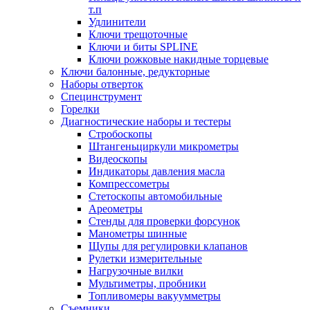
т.п
Удлинители
Ключи трещоточные
Ключи и биты SPLINE
Ключи рожковые накидные торцевые
Ключи балонные, редукторные
Наборы отверток
Специнструмент
Горелки
Диагностические наборы и тестеры
Стробоскопы
Штангеньциркули микрометры
Видеоскопы
Индикаторы давления масла
Компрессометры
Стетоскопы автомобильные
Ареометры
Стенды для проверки форсунок
Манометры шинные
Щупы для регулировки клапанов
Рулетки измерительные
Нагрузочные вилки
Мультиметры, пробники
Топливомеры вакуумметры
Съемники