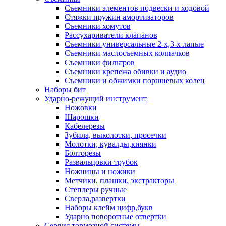
Съемники элементов подвески и ходовой
Стяжки пружин амортизаторов
Съемники хомутов
Рассухариватели клапанов
Съемники универсальные 2-х,3-х лапые
Съемники маслосъемных колпачков
Съемники фильтров
Съемники крепежа обивки и аудио
Съемники и обжимки поршневых колец
Наборы бит
Ударно-режущий инструмент
Ножовки
Шарошки
Кабелерезы
Зубила, выколотки, просечки
Молотки, кувалды,киянки
Болторезы
Развальцовки трубок
Ножницы и ножики
Метчики, плашки, экстракторы
Степлеры ручные
Сверла,развертки
Наборы клейм цифр,букв
Ударно поворотные отвертки
Сервис тормозной системы