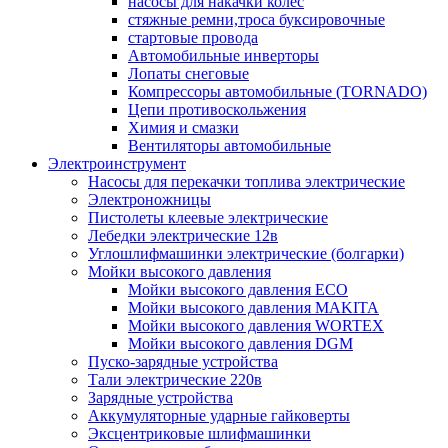
насосы для накачки колес
стяжные ремни,троса буксировочные
стартовые провода
Автомобильные инверторы
Лопаты снеговые
Компрессоры автомобильные (TORNADO)
Цепи противоскольжения
Химия и смазки
Вентиляторы автомобильные
Электроинструмент
Насосы для перекачки топлива электрические
Электроножницы
Пистолеты клеевые электрические
Лебедки электрические 12в
Углошлифмашинки электрические (болгарки)
Мойки высокого давления
Мойки высокого давления ECO
Мойки высокого давления MAKITA
Мойки высокого давления WORTEX
Мойки высокого давления DGM
Пуско-зарядные устройства
Тали электрические 220в
Зарядные устройства
Аккумуляторные ударные гайковерты
Эксцентриковые шлифмашинки