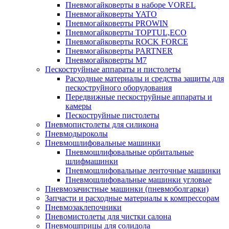
Пневмогайковерты в наборе VOREL
Пневмогайковерты YATO
Пневмогайковерты PROWIN
Пневмогайковерты TOPTUL,ECO
Пневмогайковерты ROCK FORCE
Пневмогайковерты PARTNER
Пневмогайковерты M7
Пескоструйные аппараты и пистолеты
Расходные материалы и средства защиты для
пескоструйного оборудования
Передвижные пескоструйные аппараты и
камеры
Пескоструйные пистолеты
Пневмопистолеты для силикона
Пневмодыроколы
Пневмошлифовальные машинки
Пневмошлифовальные орбитальные
шлифмашинки
Пневмошлифовальные ленточные машинки
Пневмошлифовальные машинки угловые
Пневмозачистные машинки (пневмоболгарки)
Запчасти и расходные материалы к компрессорам
Пневмозаклепочники
Пневомистолеты для чистки салона
Пневмошприцы для солидола