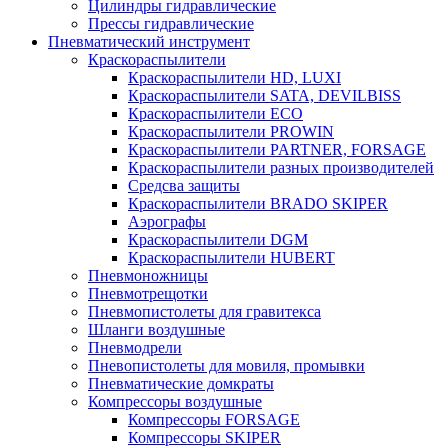
Цилиндры гидравлические
Прессы гидравлические
Пневматический инструмент
Краскораспылители
Краскораспылители HD, LUXI
Краскораспылители SATA, DEVILBISS
Краскораспылители ECO
Краскораспылители PROWIN
Краскораспылители PARTNER, FORSAGE
Краскораспылители разных производителей
Средсва защиты
Краскораспылители BRADO SKIPER
Аэрографы
Краскораспылители DGM
Краскораспылители HUBERT
Пневмоножницы
Пневмотрещотки
Пневмопистолеты для гравитекса
Шланги воздушные
Пневмодрели
Пневопистолеты для мовиля, промывки
Пневматические домкраты
Компрессоры воздушные
Компрессоры FORSAGE
Компрессоры SKIPER