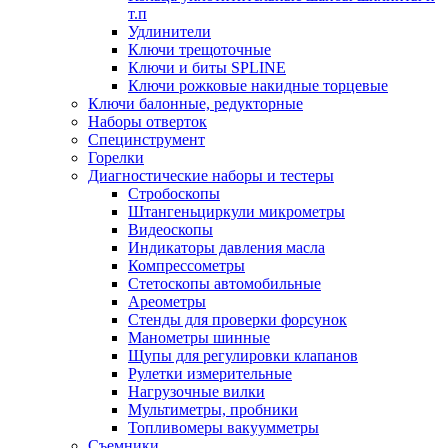
т.п
Удлинители
Ключи трещоточные
Ключи и биты SPLINE
Ключи рожковые накидные торцевые
Ключи балонные, редукторные
Наборы отверток
Специнструмент
Горелки
Диагностические наборы и тестеры
Стробоскопы
Штангеньциркули микрометры
Видеоскопы
Индикаторы давления масла
Компрессометры
Стетоскопы автомобильные
Ареометры
Стенды для проверки форсунок
Манометры шинные
Щупы для регулировки клапанов
Рулетки измерительные
Нагрузочные вилки
Мультиметры, пробники
Топливомеры вакуумметры
Съемники