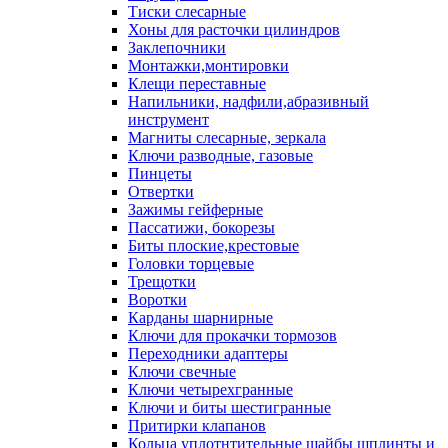
Тиски слесарные
Хоны для расточки цилиндров
Заклепочники
Монтажки,монтировки
Клещи переставные
Напильники, надфили,абразивный
инструмент
Магниты слесарные, зеркала
Ключи разводные, газовые
Пинцеты
Отвертки
Зажимы гейферные
Пассатижи, бокорезы
Биты плоские,крестовые
Головки торцевые
Трещотки
Воротки
Карданы шарнирные
Ключи для прокачки тормозов
Переходники адаптеры
Ключи свечные
Ключи четырехгранные
Ключи и биты шестигранные
Притирки клапанов
Кольца уплотнтительные шайбы шплинты и