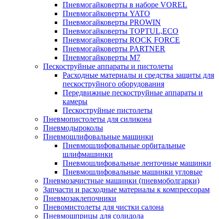
Пневмогайковерты в наборе VOREL
Пневмогайковерты YATO
Пневмогайковерты PROWIN
Пневмогайковерты TOPTUL,ECO
Пневмогайковерты ROCK FORCE
Пневмогайковерты PARTNER
Пневмогайковерты M7
Пескоструйные аппараты и пистолеты
Расходные материалы и средства защиты для
пескоструйного оборудования
Передвижные пескоструйные аппараты и
камеры
Пескоструйные пистолеты
Пневмопистолеты для силикона
Пневмодыроколы
Пневмошлифовальные машинки
Пневмошлифовальные орбитальные
шлифмашинки
Пневмошлифовальные ленточные машинки
Пневмошлифовальные машинки угловые
Пневмозачистные машинки (пневмоболгарки)
Запчасти и расходные материалы к компрессорам
Пневмозаклепочники
Пневомистолеты для чистки салона
Пневмошприцы для солидола