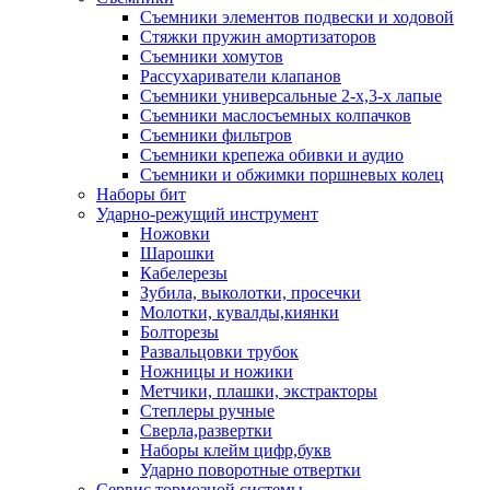
Съемники элементов подвески и ходовой
Стяжки пружин амортизаторов
Съемники хомутов
Рассухариватели клапанов
Съемники универсальные 2-х,3-х лапые
Съемники маслосъемных колпачков
Съемники фильтров
Съемники крепежа обивки и аудио
Съемники и обжимки поршневых колец
Наборы бит
Ударно-режущий инструмент
Ножовки
Шарошки
Кабелерезы
Зубила, выколотки, просечки
Молотки, кувалды,киянки
Болторезы
Развальцовки трубок
Ножницы и ножики
Метчики, плашки, экстракторы
Степлеры ручные
Сверла,развертки
Наборы клейм цифр,букв
Ударно поворотные отвертки
Сервис тормозной системы