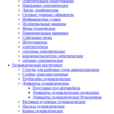
Осветительное оборудование
Паяльники электрические
Дрели, перфораторы
Сетевые ударные гайковерты
Инфракрасные сушки
Полировальные машины
Фены технические
Гравировальные машинки
Сабельные пилы
Шуруповерты
электроточила
степлеры электрические
краскораспылители электрические
лобзики электрические
Гидравлический инструмент
Стенды для разборки стоек аммортизаторов
Стойки трансмиссионные
Трубогибы гидравлические
Домкраты гидравлические
Подставки под автомобиль
Домкраты гидравлические подкатные
Домкраты гидравлические бутылочные
Растяжки кузовные гидравлические
Насосы гидравлические
Краны гидравлические