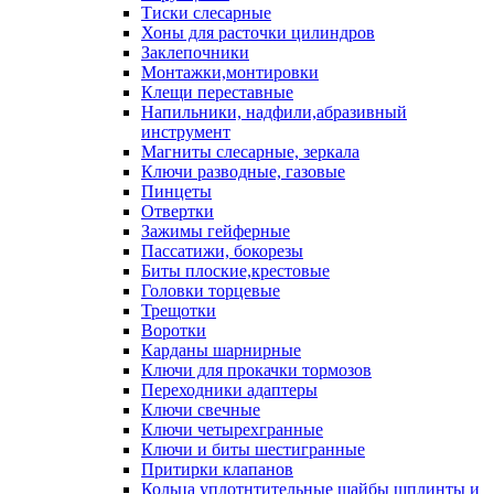
Тиски слесарные
Хоны для расточки цилиндров
Заклепочники
Монтажки,монтировки
Клещи переставные
Напильники, надфили,абразивный
инструмент
Магниты слесарные, зеркала
Ключи разводные, газовые
Пинцеты
Отвертки
Зажимы гейферные
Пассатижи, бокорезы
Биты плоские,крестовые
Головки торцевые
Трещотки
Воротки
Карданы шарнирные
Ключи для прокачки тормозов
Переходники адаптеры
Ключи свечные
Ключи четырехгранные
Ключи и биты шестигранные
Притирки клапанов
Кольца уплотнтительные шайбы шплинты и