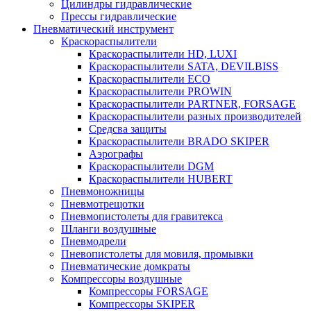
Цилиндры гидравлические
Прессы гидравлические
Пневматический инструмент
Краскораспылители
Краскораспылители HD, LUXI
Краскораспылители SATA, DEVILBISS
Краскораспылители ECO
Краскораспылители PROWIN
Краскораспылители PARTNER, FORSAGE
Краскораспылители разных производителей
Средсва защиты
Краскораспылители BRADO SKIPER
Аэрографы
Краскораспылители DGM
Краскораспылители HUBERT
Пневмоножницы
Пневмотрещотки
Пневмопистолеты для гравитекса
Шланги воздушные
Пневмодрели
Пневопистолеты для мовиля, промывки
Пневматические домкраты
Компрессоры воздушные
Компрессоры FORSAGE
Компрессоры SKIPER