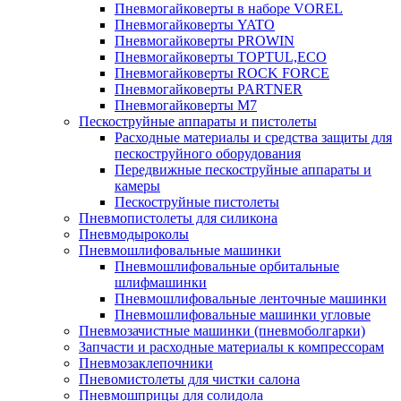
Пневмогайковерты в наборе VOREL
Пневмогайковерты YATO
Пневмогайковерты PROWIN
Пневмогайковерты TOPTUL,ECO
Пневмогайковерты ROCK FORCE
Пневмогайковерты PARTNER
Пневмогайковерты M7
Пескоструйные аппараты и пистолеты
Расходные материалы и средства защиты для
пескоструйного оборудования
Передвижные пескоструйные аппараты и
камеры
Пескоструйные пистолеты
Пневмопистолеты для силикона
Пневмодыроколы
Пневмошлифовальные машинки
Пневмошлифовальные орбитальные
шлифмашинки
Пневмошлифовальные ленточные машинки
Пневмошлифовальные машинки угловые
Пневмозачистные машинки (пневмоболгарки)
Запчасти и расходные материалы к компрессорам
Пневмозаклепочники
Пневомистолеты для чистки салона
Пневмошприцы для солидола