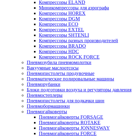
Компрессоры ELAND
Миникомпрессоры для аэрографа
Компрессоры HOREX
Компрессоры DGM
Компрессоры ECO
Компрессоры EXTEL
Компрессоры SHTENLI
Компрессоры разных производителей
Компрессоры BRADO
Компрессоры HDC
Компрессоры ROCK FORCE
Пневмозубила пневмомолотки
Вакуумные маслоотсосы
Пневмопистолеты продувочные
Пневматические полировальные машины
Пневморубанки
Блоки подготовки воздуха и регуляторы давления
Пневмостеплеры
Пневмопистолеты для подкачки шин
Пневмобормашинки
Пневмогайковерты
Пневмогайковерты FORSAGE
Пневмогайковерты ROTAKE
Пневмогайковерты JONNESWAY
Пневмогайковерты FORCE