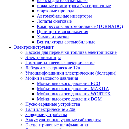
насосы для накачки колес
стяжные ремни,троса буксировочные
стартовые провода
Автомобильные инверторы
Лопаты снеговые
Компрессоры автомобильные (TORNADO)
Цепи противоскольжения
Химия и смазки
Вентиляторы автомобильные
Электроинструмент
Насосы для перекачки топлива электрические
Электроножницы
Пистолеты клеевые электрические
Лебедки электрические 12в
Углошлифмашинки электрические (болгарки)
Мойки высокого давления
Мойки высокого давления ECO
Мойки высокого давления MAKITA
Мойки высокого давления WORTEX
Мойки высокого давления DGM
Пуско-зарядные устройства
Тали электрические 220в
Зарядные устройства
Аккумуляторные ударные гайковерты
Эксцентриковые шлифмашинки