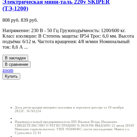
Электрическая мини-таль 220v SKIPER
(ТЭ-1200)
808 руб.
839 руб.
Напряжение: 230 В - 50 Гц Грузоподъёмность: 1200/600 кг.
Класс изоляции: B Степень защиты: IP54 Трос: 6,0 мм. Высота
подъёма: 6/12 м. Частота вращения: 4/8 м/мин Номинальный
ток: 8,6 А ...
В закладки
В сравнение
zoom
Купить
Информация о магазине:
Дата регистрации интернет-магазина в торговом реестре от 10 ноября
2025Г. №761224
Индивидуальный предприниматель ИП Иванов Игорь Иванович.
СВИДЕТЕЛЬСТВО О РЕГИСТРАЦИИ № 0620396 ВЫДАНО 22 июля 2016Г
Минским горисполкомом. УНП 192680487, место нахождения: Минск ул.
Судмалиса 22-41