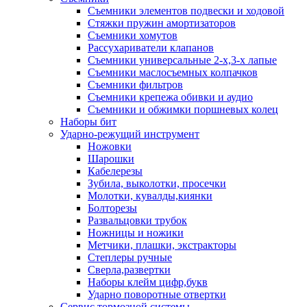
Съемники элементов подвески и ходовой
Стяжки пружин амортизаторов
Съемники хомутов
Рассухариватели клапанов
Съемники универсальные 2-х,3-х лапые
Съемники маслосъемных колпачков
Съемники фильтров
Съемники крепежа обивки и аудио
Съемники и обжимки поршневых колец
Наборы бит
Ударно-режущий инструмент
Ножовки
Шарошки
Кабелерезы
Зубила, выколотки, просечки
Молотки, кувалды,киянки
Болторезы
Развальцовки трубок
Ножницы и ножики
Метчики, плашки, экстракторы
Степлеры ручные
Сверла,развертки
Наборы клейм цифр,букв
Ударно поворотные отвертки
Сервис тормозной системы