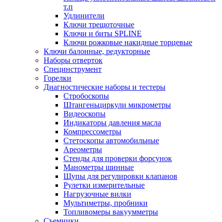
т.п
Удлинители
Ключи трещоточные
Ключи и биты SPLINE
Ключи рожковые накидные торцевые
Ключи балонные, редукторные
Наборы отверток
Специнструмент
Горелки
Диагностические наборы и тестеры
Стробоскопы
Штангеньциркули микрометры
Видеоскопы
Индикаторы давления масла
Компрессометры
Стетоскопы автомобильные
Ареометры
Стенды для проверки форсунок
Манометры шинные
Щупы для регулировки клапанов
Рулетки измерительные
Нагрузочные вилки
Мультиметры, пробники
Топливомеры вакуумметры
Съемники