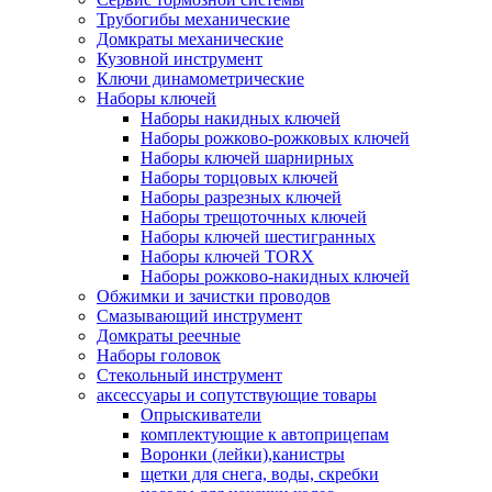
Трубогибы механические
Домкраты механические
Кузовной инструмент
Ключи динамометрические
Наборы ключей
Наборы накидных ключей
Наборы рожково-рожковых ключей
Наборы ключей шарнирных
Наборы торцовых ключей
Наборы разрезных ключей
Наборы трещоточных ключей
Наборы ключей шестигранных
Наборы ключей TORX
Наборы рожково-накидных ключей
Обжимки и зачистки проводов
Смазывающий инструмент
Домкраты реечные
Наборы головок
Стекольный инструмент
аксессуары и сопутствующие товары
Опрыскиватели
комплектующие к автоприцепам
Воронки (лейки),канистры
щетки для снега, воды, скребки