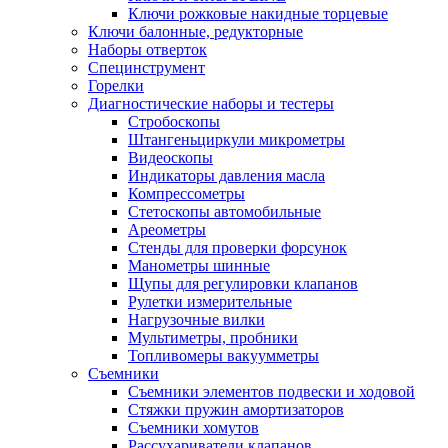
Ключи рожковые накидные торцевые
Ключи балонные, редукторные
Наборы отверток
Специнструмент
Горелки
Диагностические наборы и тестеры
Стробоскопы
Штангеньциркули микрометры
Видеоскопы
Индикаторы давления масла
Компрессометры
Стетоскопы автомобильные
Ареометры
Стенды для проверки форсунок
Манометры шинные
Щупы для регулировки клапанов
Рулетки измерительные
Нагрузочные вилки
Мультиметры, пробники
Топливомеры вакуумметры
Съемники
Съемники элементов подвески и ходовой
Стяжки пружин амортизаторов
Съемники хомутов
Рассухариватели клапанов