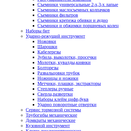
Съемники универсальные 2-х,3-х лапые
Съемники маслосъемных колпачков
Съемники фильтров
Съемники крепежа обивки и аудио
Съемники и обжимки поршневых колец
Наборы бит
Ударно-режущий инструмент
Ножовки
Шарошки
Кабелерезы
Зубила, выколотки, просечки
Молотки, кувалды,киянки
Болторезы
Развальцовки трубок
Ножницы и ножики
Метчики, плашки, экстракторы
Степлеры ручные
Сверла,развертки
Наборы клейм цифр,букв
Ударно поворотные отвертки
Сервис тормозной системы
Трубогибы механические
Домкраты механические
Кузовной инструмент
Ключи динамометрические