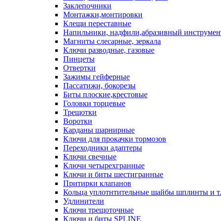
Заклепочники
Монтажки,монтировки
Клещи переставные
Напильники, надфили,абразивный инструмен
Магниты слесарные, зеркала
Ключи разводные, газовые
Пинцеты
Отвертки
Зажимы гейферные
Пассатижи, бокорезы
Биты плоские,крестовые
Головки торцевые
Трещотки
Воротки
Карданы шарнирные
Ключи для прокачки тормозов
Переходники адаптеры
Ключи свечные
Ключи четырехгранные
Ключи и биты шестигранные
Притирки клапанов
Кольца уплотнтительные шайбы шплинты и т
Удлинители
Ключи трещоточные
Ключи и биты SPLINE