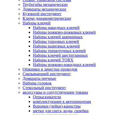
Трубогибы механические
Домкраты механические
Кузовной инструмент
Ключи динамометрические
Наборы ключей
Наборы накидных ключей
Наборы рожково-рожковых ключей
Наборы ключей шарнирных
Наборы торцовых ключей
Наборы разрезных ключей
Наборы трещоточных ключей
Наборы ключей шестигранных
Наборы ключей TORX
Наборы рожково-накидных ключей
Обжимки и зачистки проводов
Смазывающий инструмент
Домкраты реечные
Наборы головок
Стекольный инструмент
аксессуары и сопутствующие товары
Опрыскиватели
комплектующие к автоприцепам
Воронки (лейки),канистры
щетки для снега, воды, скребки