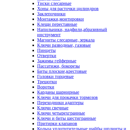
Тиски слесарные
Хоны для расточки цилиндров
Заклепочники
Монтажки,монтировки
Клещи переставные
Напильники, надфили,абразивный
инструмент
Магниты слесарные, зеркала
Ключи разводные, газовые
Пинцеты
Отвертки
Зажимы гейферные
Пассатижи, бокорезы
Биты плоские,крестовые
Головки торцевые
Трещотки
Воротки
Карданы шарнирные
Ключи для прокачки тормозов
Переходники адаптеры
Ключи свечные
Ключи четырехгранные
Ключи и биты шестигранные
Притирки клапанов
Кольца уплотнтительные шайбы шплинты и