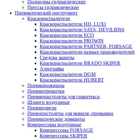
Цилиндры гидравлические
Прессы гидравлические
Пневматический инструмент
Краскораспылители
Краскораспылители HD, LUXI
Краскораспылители SATA, DEVILBISS
Краскораспылители ECO
Краскораспылители PROWIN
Краскораспылители PARTNER, FORSAGE
Краскораспылители разных производителей
Средсва защиты
Краскораспылители BRADO SKIPER
Аэрографы
Краскораспылители DGM
Краскораспылители HUBERT
Пневмоножницы
Пневмотрещотки
Пневмопистолеты для гравитекса
Шланги воздушные
Пневмодрели
Пневопистолеты для мовиля, промывки
Пневматические домкраты
Компрессоры воздушные
Компрессоры FORSAGE
Компрессоры SKIPER