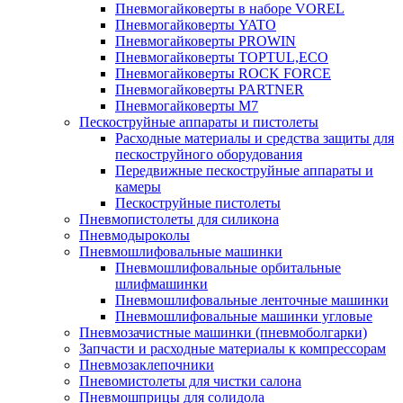
Пневмогайковерты в наборе VOREL
Пневмогайковерты YATO
Пневмогайковерты PROWIN
Пневмогайковерты TOPTUL,ECO
Пневмогайковерты ROCK FORCE
Пневмогайковерты PARTNER
Пневмогайковерты M7
Пескоструйные аппараты и пистолеты
Расходные материалы и средства защиты для
пескоструйного оборудования
Передвижные пескоструйные аппараты и
камеры
Пескоструйные пистолеты
Пневмопистолеты для силикона
Пневмодыроколы
Пневмошлифовальные машинки
Пневмошлифовальные орбитальные
шлифмашинки
Пневмошлифовальные ленточные машинки
Пневмошлифовальные машинки угловые
Пневмозачистные машинки (пневмоболгарки)
Запчасти и расходные материалы к компрессорам
Пневмозаклепочники
Пневомистолеты для чистки салона
Пневмошприцы для солидола