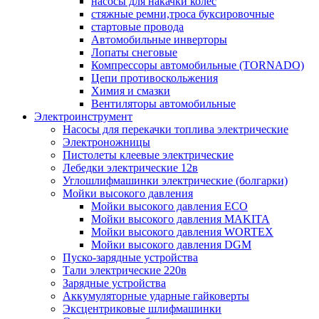
насосы для накачки колес
стяжные ремни,троса буксировочные
стартовые провода
Автомобильные инверторы
Лопаты снеговые
Компрессоры автомобильные (TORNADO)
Цепи противоскольжения
Химия и смазки
Вентиляторы автомобильные
Электроинструмент
Насосы для перекачки топлива электрические
Электроножницы
Пистолеты клеевые электрические
Лебедки электрические 12в
Углошлифмашинки электрические (болгарки)
Мойки высокого давления
Мойки высокого давления ECO
Мойки высокого давления MAKITA
Мойки высокого давления WORTEX
Мойки высокого давления DGM
Пуско-зарядные устройства
Тали электрические 220в
Зарядные устройства
Аккумуляторные ударные гайковерты
Эксцентриковые шлифмашинки