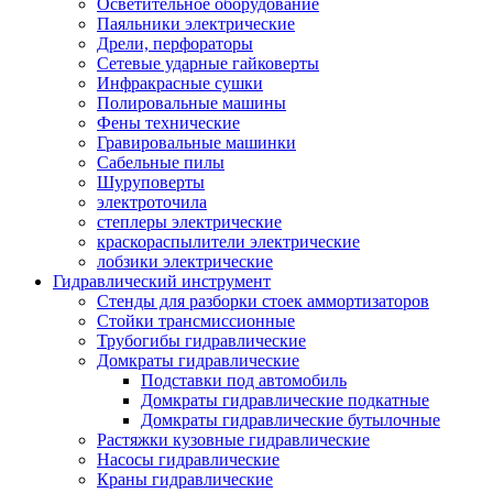
Осветительное оборудование
Паяльники электрические
Дрели, перфораторы
Сетевые ударные гайковерты
Инфракрасные сушки
Полировальные машины
Фены технические
Гравировальные машинки
Сабельные пилы
Шуруповерты
электроточила
степлеры электрические
краскораспылители электрические
лобзики электрические
Гидравлический инструмент
Стенды для разборки стоек аммортизаторов
Стойки трансмиссионные
Трубогибы гидравлические
Домкраты гидравлические
Подставки под автомобиль
Домкраты гидравлические подкатные
Домкраты гидравлические бутылочные
Растяжки кузовные гидравлические
Насосы гидравлические
Краны гидравлические