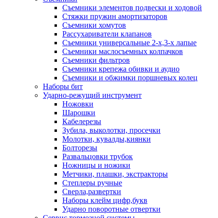
Съемники элементов подвески и ходовой
Стяжки пружин амортизаторов
Съемники хомутов
Рассухариватели клапанов
Съемники универсальные 2-х,3-х лапые
Съемники маслосъемных колпачков
Съемники фильтров
Съемники крепежа обивки и аудио
Съемники и обжимки поршневых колец
Наборы бит
Ударно-режущий инструмент
Ножовки
Шарошки
Кабелерезы
Зубила, выколотки, просечки
Молотки, кувалды,киянки
Болторезы
Развальцовки трубок
Ножницы и ножики
Метчики, плашки, экстракторы
Степлеры ручные
Сверла,развертки
Наборы клейм цифр,букв
Ударно поворотные отвертки
Сервис тормозной системы