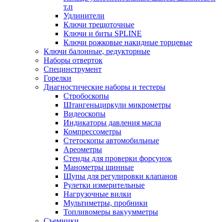
т.п
Удлинители
Ключи трещоточные
Ключи и биты SPLINE
Ключи рожковые накидные торцевые
Ключи балонные, редукторные
Наборы отверток
Специнструмент
Горелки
Диагностические наборы и тестеры
Стробоскопы
Штангеньциркули микрометры
Видеоскопы
Индикаторы давления масла
Компрессометры
Стетоскопы автомобильные
Ареометры
Стенды для проверки форсунок
Манометры шинные
Щупы для регулировки клапанов
Рулетки измерительные
Нагрузочные вилки
Мультиметры, пробники
Топливомеры вакуумметры
Съемники