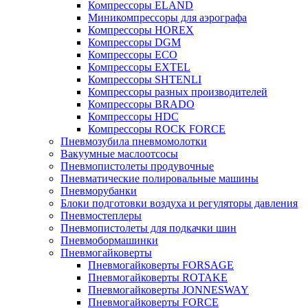
Компрессоры ELAND
Миникомпрессоры для аэрографа
Компрессоры HOREX
Компрессоры DGM
Компрессоры ECO
Компрессоры EXTEL
Компрессоры SHTENLI
Компрессоры разных производителей
Компрессоры BRADO
Компрессоры HDC
Компрессоры ROCK FORCE
Пневмозубила пневмомолотки
Вакуумные маслоотсосы
Пневмопистолеты продувочные
Пневматические полировальные машины
Пневморубанки
Блоки подготовки воздуха и регуляторы давления
Пневмостеплеры
Пневмопистолеты для подкачки шин
Пневмобормашинки
Пневмогайковерты
Пневмогайковерты FORSAGE
Пневмогайковерты ROTAKE
Пневмогайковерты JONNESWAY
Пневмогайковерты FORCE