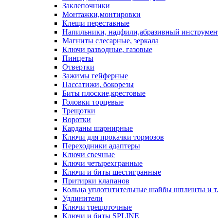
Заклепочники
Монтажки,монтировки
Клещи переставные
Напильники, надфили,абразивный инструмен
Магниты слесарные, зеркала
Ключи разводные, газовые
Пинцеты
Отвертки
Зажимы гейферные
Пассатижи, бокорезы
Биты плоские,крестовые
Головки торцевые
Трещотки
Воротки
Карданы шарнирные
Ключи для прокачки тормозов
Переходники адаптеры
Ключи свечные
Ключи четырехгранные
Ключи и биты шестигранные
Притирки клапанов
Кольца уплотнтительные шайбы шплинты и т
Удлинители
Ключи трещоточные
Ключи и биты SPLINE