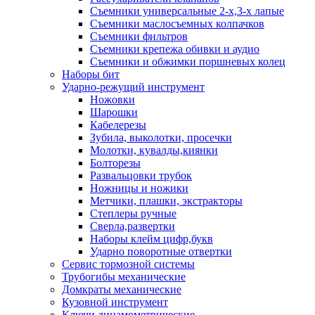
Съемники универсальные 2-х,3-х лапые
Съемники маслосъемных колпачков
Съемники фильтров
Съемники крепежа обивки и аудио
Съемники и обжимки поршневых колец
Наборы бит
Ударно-режущий инструмент
Ножовки
Шарошки
Кабелерезы
Зубила, выколотки, просечки
Молотки, кувалды,киянки
Болторезы
Развальцовки трубок
Ножницы и ножики
Метчики, плашки, экстракторы
Степлеры ручные
Сверла,развертки
Наборы клейм цифр,букв
Ударно поворотные отвертки
Сервис тормозной системы
Трубогибы механические
Домкраты механические
Кузовной инструмент
Ключи динамометрические