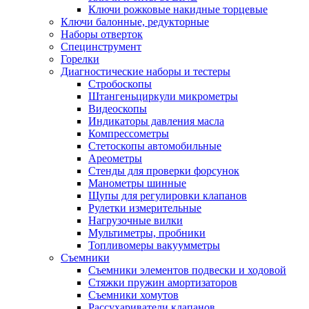
Ключи рожковые накидные торцевые
Ключи балонные, редукторные
Наборы отверток
Специнструмент
Горелки
Диагностические наборы и тестеры
Стробоскопы
Штангеньциркули микрометры
Видеоскопы
Индикаторы давления масла
Компрессометры
Стетоскопы автомобильные
Ареометры
Стенды для проверки форсунок
Манометры шинные
Щупы для регулировки клапанов
Рулетки измерительные
Нагрузочные вилки
Мультиметры, пробники
Топливомеры вакуумметры
Съемники
Съемники элементов подвески и ходовой
Стяжки пружин амортизаторов
Съемники хомутов
Рассухариватели клапанов