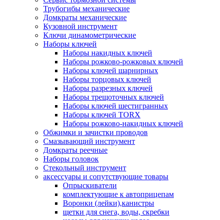
Трубогибы механические
Домкраты механические
Кузовной инструмент
Ключи динамометрические
Наборы ключей
Наборы накидных ключей
Наборы рожково-рожковых ключей
Наборы ключей шарнирных
Наборы торцовых ключей
Наборы разрезных ключей
Наборы трещоточных ключей
Наборы ключей шестигранных
Наборы ключей TORX
Наборы рожково-накидных ключей
Обжимки и зачистки проводов
Смазывающий инструмент
Домкраты реечные
Наборы головок
Стекольный инструмент
аксессуары и сопутствующие товары
Опрыскиватели
комплектующие к автоприцепам
Воронки (лейки),канистры
щетки для снега, воды, скребки