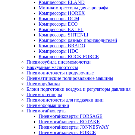
Компрессоры ELAND
Миникомпрессоры для аэрографа
Компрессоры HOREX
Компрессоры DGM
Компрессоры ECO
Компрессоры EXTEL
Компрессоры SHTENLI
Компрессоры разных производителей
Компрессоры BRADO
Компрессоры HDC
Компрессоры ROCK FORCE
Пневмозубила пневмомолотки
Вакуумные маслоотсосы
Пневмопистолеты продувочные
Пневматические полировальные машины
Пневморубанки
Блоки подготовки воздуха и регуляторы давления
Пневмостеплеры
Пневмопистолеты для подкачки шин
Пневмобормашинки
Пневмогайковерты
Пневмогайковерты FORSAGE
Пневмогайковерты ROTAKE
Пневмогайковерты JONNESWAY
Пневмогайковерты FORCE