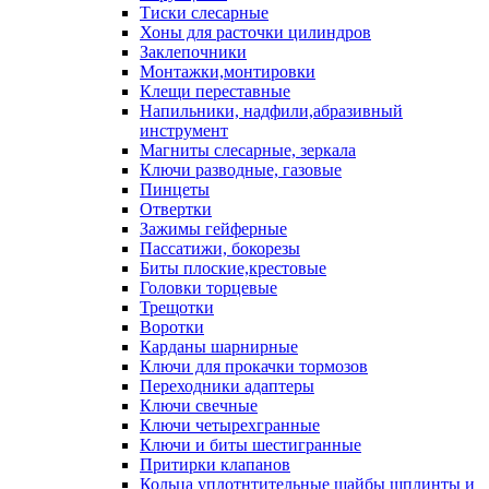
Тиски слесарные
Хоны для расточки цилиндров
Заклепочники
Монтажки,монтировки
Клещи переставные
Напильники, надфили,абразивный
инструмент
Магниты слесарные, зеркала
Ключи разводные, газовые
Пинцеты
Отвертки
Зажимы гейферные
Пассатижи, бокорезы
Биты плоские,крестовые
Головки торцевые
Трещотки
Воротки
Карданы шарнирные
Ключи для прокачки тормозов
Переходники адаптеры
Ключи свечные
Ключи четырехгранные
Ключи и биты шестигранные
Притирки клапанов
Кольца уплотнтительные шайбы шплинты и