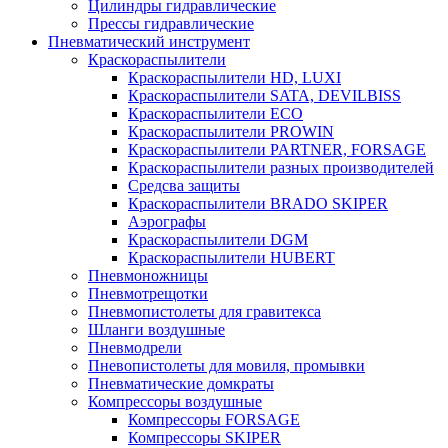
Цилиндры гидравлические
Прессы гидравлические
Пневматический инструмент
Краскораспылители
Краскораспылители HD, LUXI
Краскораспылители SATA, DEVILBISS
Краскораспылители ECO
Краскораспылители PROWIN
Краскораспылители PARTNER, FORSAGE
Краскораспылители разных производителей
Средсва защиты
Краскораспылители BRADO SKIPER
Аэрографы
Краскораспылители DGM
Краскораспылители HUBERT
Пневмоножницы
Пневмотрещотки
Пневмопистолеты для гравитекса
Шланги воздушные
Пневмодрели
Пневопистолеты для мовиля, промывки
Пневматические домкраты
Компрессоры воздушные
Компрессоры FORSAGE
Компрессоры SKIPER