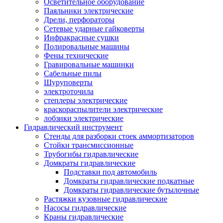
Осветительное оборудование
Паяльники электрические
Дрели, перфораторы
Сетевые ударные гайковерты
Инфракрасные сушки
Полировальные машины
Фены технические
Гравировальные машинки
Сабельные пилы
Шуруповерты
электроточила
степлеры электрические
краскораспылители электрические
лобзики электрические
Гидравлический инструмент
Стенды для разборки стоек аммортизаторов
Стойки трансмиссионные
Трубогибы гидравлические
Домкраты гидравлические
Подставки под автомобиль
Домкраты гидравлические подкатные
Домкраты гидравлические бутылочные
Растяжки кузовные гидравлические
Насосы гидравлические
Краны гидравлические