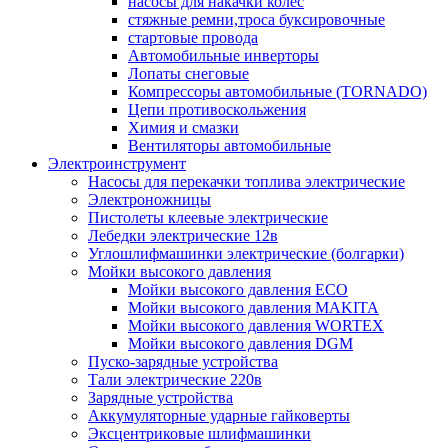
насосы для накачки колес
стяжные ремни,троса буксировочные
стартовые провода
Автомобильные инверторы
Лопаты снеговые
Компрессоры автомобильные (TORNADO)
Цепи противоскольжения
Химия и смазки
Вентиляторы автомобильные
Электроинструмент
Насосы для перекачки топлива электрические
Электроножницы
Пистолеты клеевые электрические
Лебедки электрические 12в
Углошлифмашинки электрические (болгарки)
Мойки высокого давления
Мойки высокого давления ECO
Мойки высокого давления MAKITA
Мойки высокого давления WORTEX
Мойки высокого давления DGM
Пуско-зарядные устройства
Тали электрические 220в
Зарядные устройства
Аккумуляторные ударные гайковерты
Эксцентриковые шлифмашинки