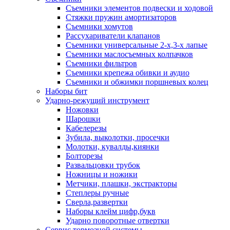
Съемники элементов подвески и ходовой
Стяжки пружин амортизаторов
Съемники хомутов
Рассухариватели клапанов
Съемники универсальные 2-х,3-х лапые
Съемники маслосъемных колпачков
Съемники фильтров
Съемники крепежа обивки и аудио
Съемники и обжимки поршневых колец
Наборы бит
Ударно-режущий инструмент
Ножовки
Шарошки
Кабелерезы
Зубила, выколотки, просечки
Молотки, кувалды,киянки
Болторезы
Развальцовки трубок
Ножницы и ножики
Метчики, плашки, экстракторы
Степлеры ручные
Сверла,развертки
Наборы клейм цифр,букв
Ударно поворотные отвертки
Сервис тормозной системы