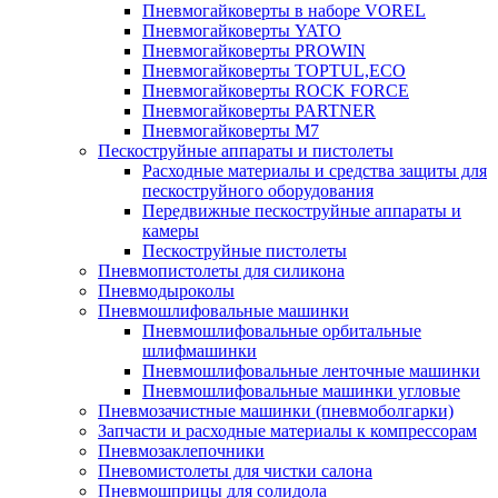
Пневмогайковерты в наборе VOREL
Пневмогайковерты YATO
Пневмогайковерты PROWIN
Пневмогайковерты TOPTUL,ECO
Пневмогайковерты ROCK FORCE
Пневмогайковерты PARTNER
Пневмогайковерты M7
Пескоструйные аппараты и пистолеты
Расходные материалы и средства защиты для
пескоструйного оборудования
Передвижные пескоструйные аппараты и
камеры
Пескоструйные пистолеты
Пневмопистолеты для силикона
Пневмодыроколы
Пневмошлифовальные машинки
Пневмошлифовальные орбитальные
шлифмашинки
Пневмошлифовальные ленточные машинки
Пневмошлифовальные машинки угловые
Пневмозачистные машинки (пневмоболгарки)
Запчасти и расходные материалы к компрессорам
Пневмозаклепочники
Пневомистолеты для чистки салона
Пневмошприцы для солидола