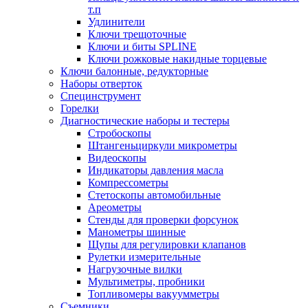
т.п
Удлинители
Ключи трещоточные
Ключи и биты SPLINE
Ключи рожковые накидные торцевые
Ключи балонные, редукторные
Наборы отверток
Специнструмент
Горелки
Диагностические наборы и тестеры
Стробоскопы
Штангеньциркули микрометры
Видеоскопы
Индикаторы давления масла
Компрессометры
Стетоскопы автомобильные
Ареометры
Стенды для проверки форсунок
Манометры шинные
Щупы для регулировки клапанов
Рулетки измерительные
Нагрузочные вилки
Мультиметры, пробники
Топливомеры вакуумметры
Съемники