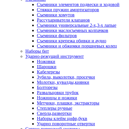
Съемники элементов подвески и ходовой
Стяжки пружин амортизаторов
Съемники хомутов
Рассухариватели клапанов
Съемники универсальные 2-х,3-х лапые
Съемники маслосъемных колпачков
Съемники фильтров
Съемники крепежа обивки и аудио
Съемники и обжимки поршневых колец
Наборы бит
Ударно-режущий инструмент
Ножовки
Шарошки
Кабелерезы
Зубила, выколотки, просечки
Молотки, кувалды,киянки
Болторезы
Развальцовки трубок
Ножницы и ножики
Метчики, плашки, экстракторы
Степлеры ручные
Сверла,развертки
Наборы клейм цифр,букв
Ударно поворотные отвертки
Сервис тормозной системы