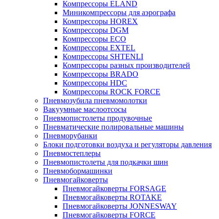
Компрессоры ELAND
Миникомпрессоры для аэрографа
Компрессоры HOREX
Компрессоры DGM
Компрессоры ECO
Компрессоры EXTEL
Компрессоры SHTENLI
Компрессоры разных производителей
Компрессоры BRADO
Компрессоры HDC
Компрессоры ROCK FORCE
Пневмозубила пневмомолотки
Вакуумные маслоотсосы
Пневмопистолеты продувочные
Пневматические полировальные машины
Пневморубанки
Блоки подготовки воздуха и регуляторы давления
Пневмостеплеры
Пневмопистолеты для подкачки шин
Пневмобормашинки
Пневмогайковерты
Пневмогайковерты FORSAGE
Пневмогайковерты ROTAKE
Пневмогайковерты JONNESWAY
Пневмогайковерты FORCE