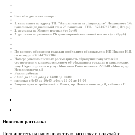
Способы доставки товара:
1. самовывоз по адресу ТЦ. "Автозапчасти на Лещинского" Лещинского 14а
цокольный (подвальный) этаж 25 павильон ТЕЛ. +375447877304 ( Игорь)
2. доставка по Минску платная (от 5руб)
3. доставка по регионам РБ транспортной компанией платная (от 20руб)
По вопросу обращения граждан необходимо обращаться к ИП Иванов И.И.
по номеру: +375447877304
Номера уполномоченных рассматривать обращения покупателей в
соответствии с законодательством об обращениях граждан и юридических
лиц: Отдел торговли и услуг Минского Райисполкома. 220040 г.Минск, пр.
Независимости д.8
Режим работы:
с 8:45 до 18:00 ,обед с 13:00 до 14:00
пятница: с 8:45 до 16:45 ,обед с 13:00 до 14:00
Защита прав потребителей: г.Минск, пр. Независимости, д.8, кабинет 211
Новосная рассылка
Подпишитесь на нашу новостную рассылку и получайте