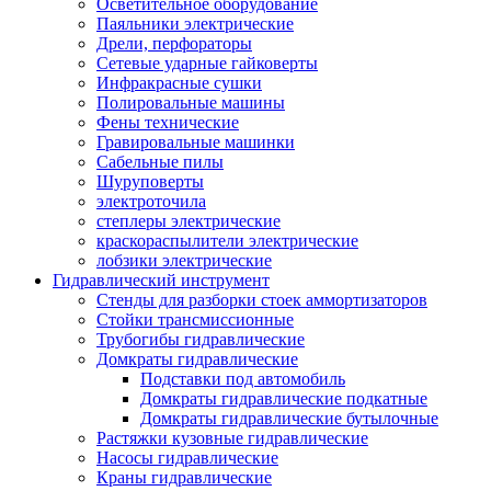
Осветительное оборудование
Паяльники электрические
Дрели, перфораторы
Сетевые ударные гайковерты
Инфракрасные сушки
Полировальные машины
Фены технические
Гравировальные машинки
Сабельные пилы
Шуруповерты
электроточила
степлеры электрические
краскораспылители электрические
лобзики электрические
Гидравлический инструмент
Стенды для разборки стоек аммортизаторов
Стойки трансмиссионные
Трубогибы гидравлические
Домкраты гидравлические
Подставки под автомобиль
Домкраты гидравлические подкатные
Домкраты гидравлические бутылочные
Растяжки кузовные гидравлические
Насосы гидравлические
Краны гидравлические