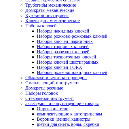
Трубогибы механические
Домкраты механические
Кузовной инструмент
Ключи динамометрические
Наборы ключей
Наборы накидных ключей
Наборы рожково-рожковых ключей
Наборы ключей шарнирных
Наборы торцовых ключей
Наборы разрезных ключей
Наборы трещоточных ключей
Наборы ключей шестигранных
Наборы ключей TORX
Наборы рожково-накидных ключей
Обжимки и зачистки проводов
Смазывающий инструмент
Домкраты реечные
Наборы головок
Стекольный инструмент
аксессуары и сопутствующие товары
Опрыскиватели
комплектующие к автоприцепам
Воронки (лейки),канистры
щетки для снега, воды, скребки