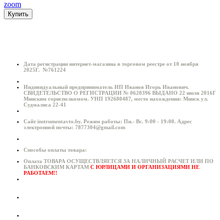
zoom
Купить
Информация о магазине:
Дата регистрации интернет-магазина в торговом реестре от 10 ноября
2025Г. №761224
Индивидуальный предприниматель ИП Иванов Игорь Иванович.
СВИДЕТЕЛЬСТВО О РЕГИСТРАЦИИ № 0620396 ВЫДАНО 22 июля 2016Г
Минским горисполкомом. УНП 192680487, место нахождения: Минск ул.
Судмалиса 22-41
Сайт instrumentavto.by. Режим работы: Пн.- Вс. 9:00 - 19:00. Адрес
электронной почты: 7877304@gmail.com
Способы оплаты товара:
Оплата ТОВАРА ОСУЩЕСТВЛЯЕТСЯ ЗА НАЛИЧНЫЙ РАСЧЕТ ИЛИ ПО
БАНКОВСКИМ КАРТАМ
С ЮРЛИЦАМИ И ОРГАНИЗАЦИЯМИ НЕ
РАБОТАЕМ!!