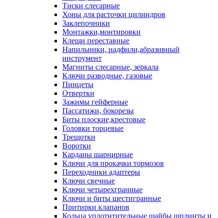
Тиски слесарные
Хоны для расточки цилиндров
Заклепочники
Монтажки,монтировки
Клещи переставные
Напильники, надфили,абразивный
инструмент
Магниты слесарные, зеркала
Ключи разводные, газовые
Пинцеты
Отвертки
Зажимы гейферные
Пассатижи, бокорезы
Биты плоские,крестовые
Головки торцевые
Трещотки
Воротки
Карданы шарнирные
Ключи для прокачки тормозов
Переходники адаптеры
Ключи свечные
Ключи четырехгранные
Ключи и биты шестигранные
Притирки клапанов
Кольца уплотнтительные шайбы шплинты и