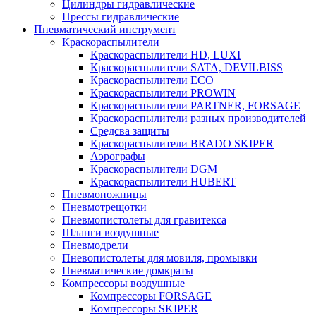
Цилиндры гидравлические
Прессы гидравлические
Пневматический инструмент
Краскораспылители
Краскораспылители HD, LUXI
Краскораспылители SATA, DEVILBISS
Краскораспылители ECO
Краскораспылители PROWIN
Краскораспылители PARTNER, FORSAGE
Краскораспылители разных производителей
Средсва защиты
Краскораспылители BRADO SKIPER
Аэрографы
Краскораспылители DGM
Краскораспылители HUBERT
Пневмоножницы
Пневмотрещотки
Пневмопистолеты для гравитекса
Шланги воздушные
Пневмодрели
Пневопистолеты для мовиля, промывки
Пневматические домкраты
Компрессоры воздушные
Компрессоры FORSAGE
Компрессоры SKIPER