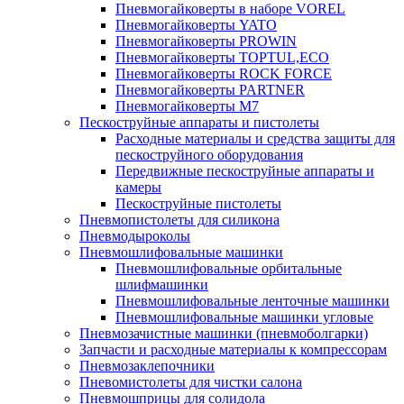
Пневмогайковерты в наборе VOREL
Пневмогайковерты YATO
Пневмогайковерты PROWIN
Пневмогайковерты TOPTUL,ECO
Пневмогайковерты ROCK FORCE
Пневмогайковерты PARTNER
Пневмогайковерты M7
Пескоструйные аппараты и пистолеты
Расходные материалы и средства защиты для
пескоструйного оборудования
Передвижные пескоструйные аппараты и
камеры
Пескоструйные пистолеты
Пневмопистолеты для силикона
Пневмодыроколы
Пневмошлифовальные машинки
Пневмошлифовальные орбитальные
шлифмашинки
Пневмошлифовальные ленточные машинки
Пневмошлифовальные машинки угловые
Пневмозачистные машинки (пневмоболгарки)
Запчасти и расходные материалы к компрессорам
Пневмозаклепочники
Пневомистолеты для чистки салона
Пневмошприцы для солидола