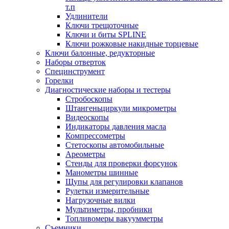
т.п
Удлинители
Ключи трещоточные
Ключи и биты SPLINE
Ключи рожковые накидные торцевые
Ключи балонные, редукторные
Наборы отверток
Специнструмент
Горелки
Диагностические наборы и тестеры
Стробоскопы
Штангеньциркули микрометры
Видеоскопы
Индикаторы давления масла
Компрессометры
Стетоскопы автомобильные
Ареометры
Стенды для проверки форсунок
Манометры шинные
Щупы для регулировки клапанов
Рулетки измерительные
Нагрузочные вилки
Мультиметры, пробники
Топливомеры вакуумметры
Съемники