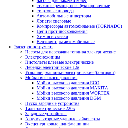
насосы для накачки колес
стяжные ремни,троса буксировочные
стартовые провода
Автомобильные инверторы
Лопаты снеговые
Компрессоры автомобильные (TORNADO)
Цепи противоскольжения
Химия и смазки
Вентиляторы автомобильные
Электроинструмент
Насосы для перекачки топлива электрические
Электроножницы
Пистолеты клеевые электрические
Лебедки электрические 12в
Углошлифмашинки электрические (болгарки)
Мойки высокого давления
Мойки высокого давления ECO
Мойки высокого давления MAKITA
Мойки высокого давления WORTEX
Мойки высокого давления DGM
Пуско-зарядные устройства
Тали электрические 220в
Зарядные устройства
Аккумуляторные ударные гайковерты
Эксцентриковые шлифмашинки