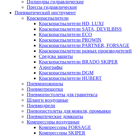
Цилиндры гидравлические
Прессы гидравлические
Пневматический инструмент
Краскораспылители
Краскораспылители HD, LUXI
Краскораспылители SATA, DEVILBISS
Краскораспылители ECO
Краскораспылители PROWIN
Краскораспылители PARTNER, FORSAGE
Краскораспылители разных производителей
Средсва защиты
Краскораспылители BRADO SKIPER
Аэрографы
Краскораспылители DGM
Краскораспылители HUBERT
Пневмоножницы
Пневмотрещотки
Пневмопистолеты для гравитекса
Шланги воздушные
Пневмодрели
Пневопистолеты для мовиля, промывки
Пневматические домкраты
Компрессоры воздушные
Компрессоры FORSAGE
Компрессоры SKIPER