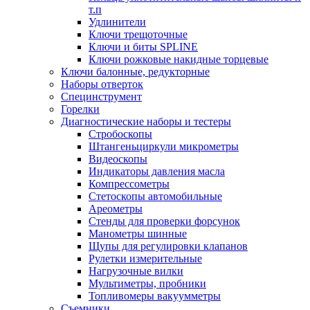
т.п
Удлинители
Ключи трещоточные
Ключи и биты SPLINE
Ключи рожковые накидные торцевые
Ключи балонные, редукторные
Наборы отверток
Специнструмент
Горелки
Диагностические наборы и тестеры
Стробоскопы
Штангеньциркули микрометры
Видеоскопы
Индикаторы давления масла
Компрессометры
Стетоскопы автомобильные
Ареометры
Стенды для проверки форсунок
Манометры шинные
Щупы для регулировки клапанов
Рулетки измерительные
Нагрузочные вилки
Мультиметры, пробники
Топливомеры вакуумметры
Съемники