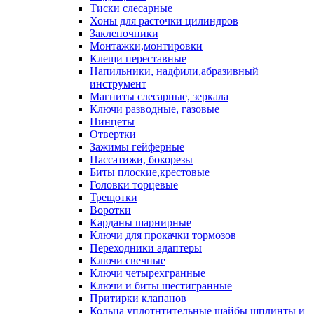
Тиски слесарные
Хоны для расточки цилиндров
Заклепочники
Монтажки,монтировки
Клещи переставные
Напильники, надфили,абразивный
инструмент
Магниты слесарные, зеркала
Ключи разводные, газовые
Пинцеты
Отвертки
Зажимы гейферные
Пассатижи, бокорезы
Биты плоские,крестовые
Головки торцевые
Трещотки
Воротки
Карданы шарнирные
Ключи для прокачки тормозов
Переходники адаптеры
Ключи свечные
Ключи четырехгранные
Ключи и биты шестигранные
Притирки клапанов
Кольца уплотнтительные шайбы шплинты и