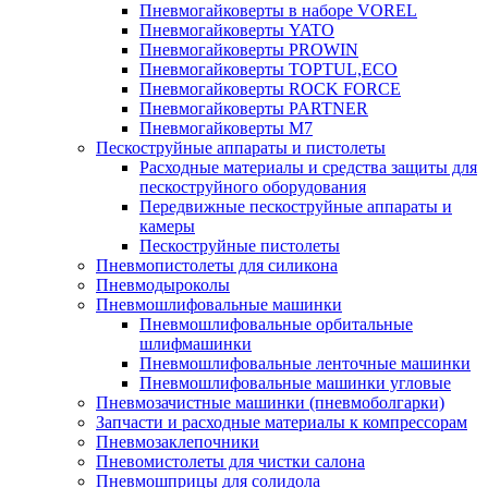
Пневмогайковерты в наборе VOREL
Пневмогайковерты YATO
Пневмогайковерты PROWIN
Пневмогайковерты TOPTUL,ECO
Пневмогайковерты ROCK FORCE
Пневмогайковерты PARTNER
Пневмогайковерты M7
Пескоструйные аппараты и пистолеты
Расходные материалы и средства защиты для
пескоструйного оборудования
Передвижные пескоструйные аппараты и
камеры
Пескоструйные пистолеты
Пневмопистолеты для силикона
Пневмодыроколы
Пневмошлифовальные машинки
Пневмошлифовальные орбитальные
шлифмашинки
Пневмошлифовальные ленточные машинки
Пневмошлифовальные машинки угловые
Пневмозачистные машинки (пневмоболгарки)
Запчасти и расходные материалы к компрессорам
Пневмозаклепочники
Пневомистолеты для чистки салона
Пневмошприцы для солидола