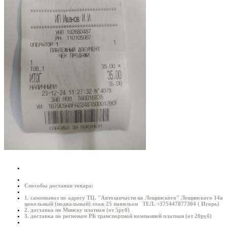
Способы доставки товара:
1. самовывоз по адресу ТЦ. "Автозапчасти на Лещинского" Лещинского 14а
цокольный (подвальный) этаж 25 павильон ТЕЛ. +375447877304 ( Игорь)
2. доставка по Минску платная (от 5руб)
3. доставка по регионам РБ транспортной компанией платная (от 20руб)