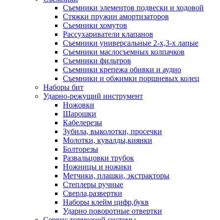
Съемники элементов подвески и ходовой
Стяжки пружин амортизаторов
Съемники хомутов
Рассухариватели клапанов
Съемники универсальные 2-х,3-х лапые
Съемники маслосъемных колпачков
Съемники фильтров
Съемники крепежа обивки и аудио
Съемники и обжимки поршневых колец
Наборы бит
Ударно-режущий инструмент
Ножовки
Шарошки
Кабелерезы
Зубила, выколотки, просечки
Молотки, кувалды,киянки
Болторезы
Развальцовки трубок
Ножницы и ножики
Метчики, плашки, экстракторы
Степлеры ручные
Сверла,развертки
Наборы клейм цифр,букв
Ударно поворотные отвертки
Сервис тормозной системы