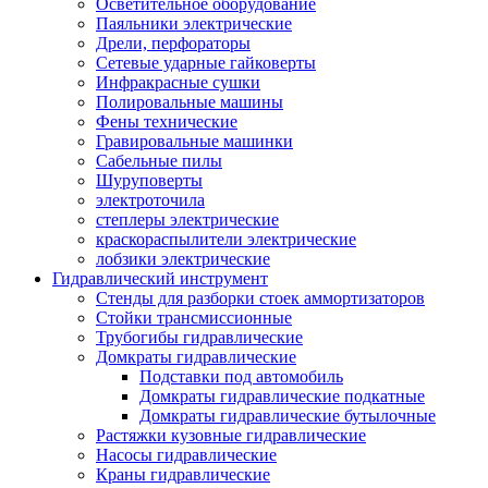
Осветительное оборудование
Паяльники электрические
Дрели, перфораторы
Сетевые ударные гайковерты
Инфракрасные сушки
Полировальные машины
Фены технические
Гравировальные машинки
Сабельные пилы
Шуруповерты
электроточила
степлеры электрические
краскораспылители электрические
лобзики электрические
Гидравлический инструмент
Стенды для разборки стоек аммортизаторов
Стойки трансмиссионные
Трубогибы гидравлические
Домкраты гидравлические
Подставки под автомобиль
Домкраты гидравлические подкатные
Домкраты гидравлические бутылочные
Растяжки кузовные гидравлические
Насосы гидравлические
Краны гидравлические