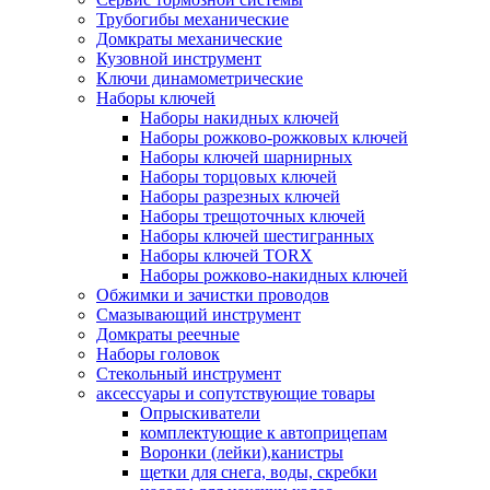
Трубогибы механические
Домкраты механические
Кузовной инструмент
Ключи динамометрические
Наборы ключей
Наборы накидных ключей
Наборы рожково-рожковых ключей
Наборы ключей шарнирных
Наборы торцовых ключей
Наборы разрезных ключей
Наборы трещоточных ключей
Наборы ключей шестигранных
Наборы ключей TORX
Наборы рожково-накидных ключей
Обжимки и зачистки проводов
Смазывающий инструмент
Домкраты реечные
Наборы головок
Стекольный инструмент
аксессуары и сопутствующие товары
Опрыскиватели
комплектующие к автоприцепам
Воронки (лейки),канистры
щетки для снега, воды, скребки