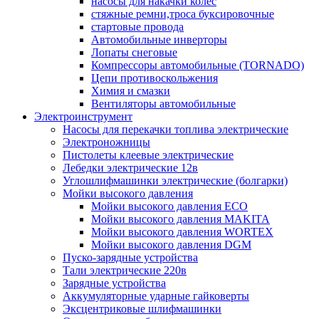
насосы для накачки колес
стяжные ремни,троса буксировочные
стартовые провода
Автомобильные инверторы
Лопаты снеговые
Компрессоры автомобильные (TORNADO)
Цепи противоскольжения
Химия и смазки
Вентиляторы автомобильные
Электроинструмент
Насосы для перекачки топлива электрические
Электроножницы
Пистолеты клеевые электрические
Лебедки электрические 12в
Углошлифмашинки электрические (болгарки)
Мойки высокого давления
Мойки высокого давления ECO
Мойки высокого давления MAKITA
Мойки высокого давления WORTEX
Мойки высокого давления DGM
Пуско-зарядные устройства
Тали электрические 220в
Зарядные устройства
Аккумуляторные ударные гайковерты
Эксцентриковые шлифмашинки