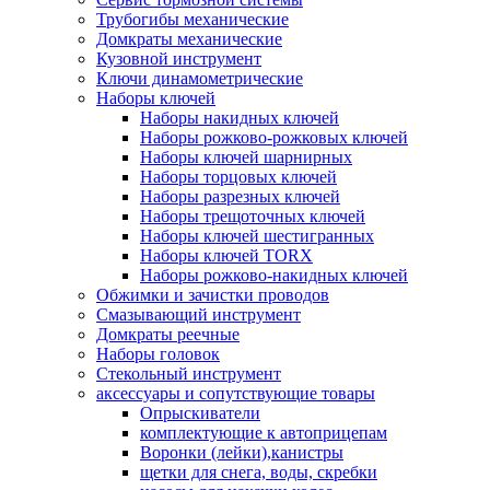
Трубогибы механические
Домкраты механические
Кузовной инструмент
Ключи динамометрические
Наборы ключей
Наборы накидных ключей
Наборы рожково-рожковых ключей
Наборы ключей шарнирных
Наборы торцовых ключей
Наборы разрезных ключей
Наборы трещоточных ключей
Наборы ключей шестигранных
Наборы ключей TORX
Наборы рожково-накидных ключей
Обжимки и зачистки проводов
Смазывающий инструмент
Домкраты реечные
Наборы головок
Стекольный инструмент
аксессуары и сопутствующие товары
Опрыскиватели
комплектующие к автоприцепам
Воронки (лейки),канистры
щетки для снега, воды, скребки