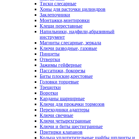
Тиски слесарные
Хоны для расточки цилиндров
Заклепочники
Монтажки,монтировки
Клещи переставные
Напильники, надфили,абразивный
инструмент
Магниты слесарные, зеркала
Ключи разводные, газовые
Пинцеты
Отвертки
Зажимы гейферные
Пассатижи, бокорезы
Биты плоские,крестовые
Головки торцевые
Трещотки
Воротки
Карданы шарнирные
Ключи для прокачки тормозов
Переходники адаптеры
Ключи свечные
Ключи четырехгранные
Ключи и биты шестигранные
Притирки клапанов
Кольца уплотнтительные шайбы шплинты и