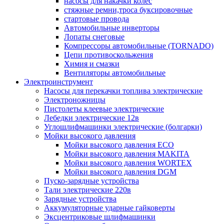
насосы для накачки колес
стяжные ремни,троса буксировочные
стартовые провода
Автомобильные инверторы
Лопаты снеговые
Компрессоры автомобильные (TORNADO)
Цепи противоскольжения
Химия и смазки
Вентиляторы автомобильные
Электроинструмент
Насосы для перекачки топлива электрические
Электроножницы
Пистолеты клеевые электрические
Лебедки электрические 12в
Углошлифмашинки электрические (болгарки)
Мойки высокого давления
Мойки высокого давления ECO
Мойки высокого давления MAKITA
Мойки высокого давления WORTEX
Мойки высокого давления DGM
Пуско-зарядные устройства
Тали электрические 220в
Зарядные устройства
Аккумуляторные ударные гайковерты
Эксцентриковые шлифмашинки