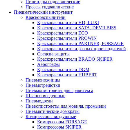
Цилиндры гидравлические
Прессы гидравлические
Пневматический инструмент
Краскораспылители
Краскораспылители HD, LUXI
Краскораспылители SATA, DEVILBISS
Краскораспылители ECO
Краскораспылители PROWIN
Краскораспылители PARTNER, FORSAGE
Краскораспылители разных производителей
Средсва защиты
Краскораспылители BRADO SKIPER
Аэрографы
Краскораспылители DGM
Краскораспылители HUBERT
Пневмоножницы
Пневмотрещотки
Пневмопистолеты для гравитекса
Шланги воздушные
Пневмодрели
Пневопистолеты для мовиля, промывки
Пневматические домкраты
Компрессоры воздушные
Компрессоры FORSAGE
Компрессоры SKIPER