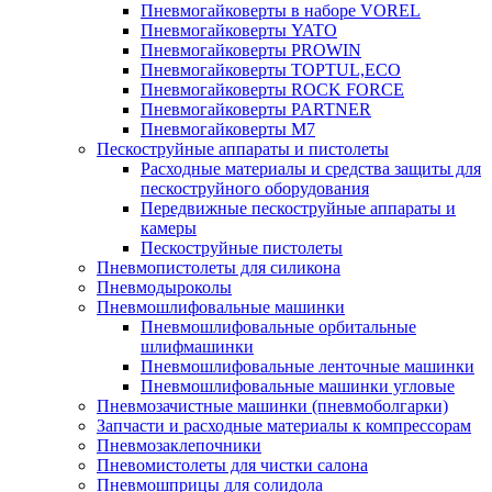
Пневмогайковерты в наборе VOREL
Пневмогайковерты YATO
Пневмогайковерты PROWIN
Пневмогайковерты TOPTUL,ECO
Пневмогайковерты ROCK FORCE
Пневмогайковерты PARTNER
Пневмогайковерты M7
Пескоструйные аппараты и пистолеты
Расходные материалы и средства защиты для
пескоструйного оборудования
Передвижные пескоструйные аппараты и
камеры
Пескоструйные пистолеты
Пневмопистолеты для силикона
Пневмодыроколы
Пневмошлифовальные машинки
Пневмошлифовальные орбитальные
шлифмашинки
Пневмошлифовальные ленточные машинки
Пневмошлифовальные машинки угловые
Пневмозачистные машинки (пневмоболгарки)
Запчасти и расходные материалы к компрессорам
Пневмозаклепочники
Пневомистолеты для чистки салона
Пневмошприцы для солидола