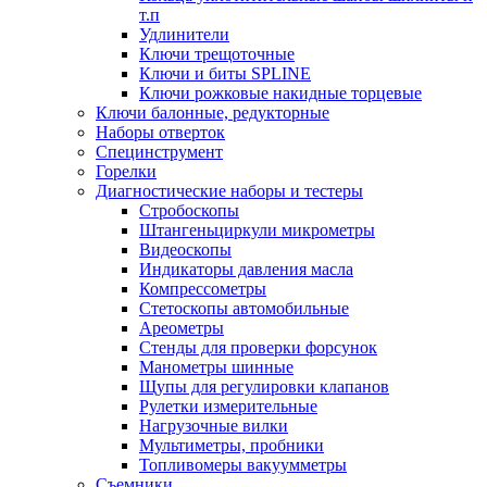
т.п
Удлинители
Ключи трещоточные
Ключи и биты SPLINE
Ключи рожковые накидные торцевые
Ключи балонные, редукторные
Наборы отверток
Специнструмент
Горелки
Диагностические наборы и тестеры
Стробоскопы
Штангеньциркули микрометры
Видеоскопы
Индикаторы давления масла
Компрессометры
Стетоскопы автомобильные
Ареометры
Стенды для проверки форсунок
Манометры шинные
Щупы для регулировки клапанов
Рулетки измерительные
Нагрузочные вилки
Мультиметры, пробники
Топливомеры вакуумметры
Съемники