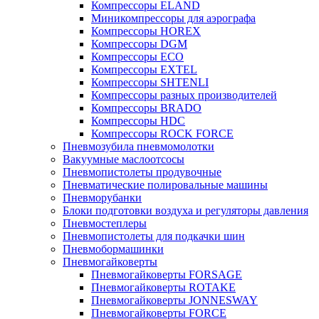
Компрессоры ELAND
Миникомпрессоры для аэрографа
Компрессоры HOREX
Компрессоры DGM
Компрессоры ECO
Компрессоры EXTEL
Компрессоры SHTENLI
Компрессоры разных производителей
Компрессоры BRADO
Компрессоры HDC
Компрессоры ROCK FORCE
Пневмозубила пневмомолотки
Вакуумные маслоотсосы
Пневмопистолеты продувочные
Пневматические полировальные машины
Пневморубанки
Блоки подготовки воздуха и регуляторы давления
Пневмостеплеры
Пневмопистолеты для подкачки шин
Пневмобормашинки
Пневмогайковерты
Пневмогайковерты FORSAGE
Пневмогайковерты ROTAKE
Пневмогайковерты JONNESWAY
Пневмогайковерты FORCE