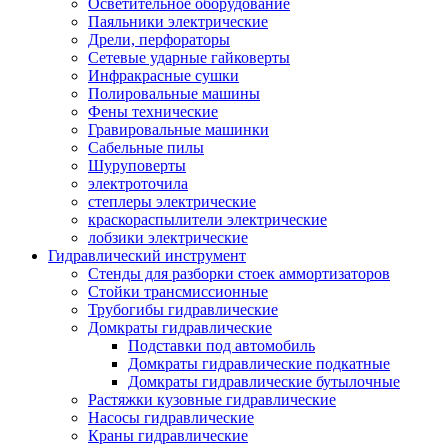
Осветительное оборудование
Паяльники электрические
Дрели, перфораторы
Сетевые ударные гайковерты
Инфракрасные сушки
Полировальные машины
Фены технические
Гравировальные машинки
Сабельные пилы
Шуруповерты
электроточила
степлеры электрические
краскораспылители электрические
лобзики электрические
Гидравлический инструмент
Стенды для разборки стоек аммортизаторов
Стойки трансмиссионные
Трубогибы гидравлические
Домкраты гидравлические
Подставки под автомобиль
Домкраты гидравлические подкатные
Домкраты гидравлические бутылочные
Растяжки кузовные гидравлические
Насосы гидравлические
Краны гидравлические