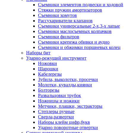
Съемники элементов подвески и ходовой
Стяжки пружин амортизаторов
Съемники хомутов
Рассухариватели клапанов
Съемники универсальные 2-х,3-х лапые
Съемники маслосъемных колпачков
Съемники фильтров
Съемники крепежа обивки и аудио
Съемники и обжимки поршневых колец
Наборы бит
Ударно-режущий инструмент
Ножовки
Шарошки
Кабелерезы
Зубила, выколотки, просечки
Молотки, кувалды,киянки
Болторезы
Развальцовки трубок
Ножницы и ножики
Метчики, плашки, экстракторы
Степлеры ручные
Сверла,развертки
Наборы клейм цифр,букв
Ударно поворотные отвертки
Сервис тормозной системы