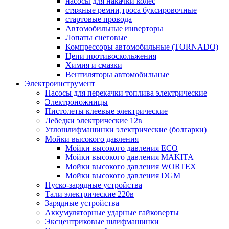
насосы для накачки колес
стяжные ремни,троса буксировочные
стартовые провода
Автомобильные инверторы
Лопаты снеговые
Компрессоры автомобильные (TORNADO)
Цепи противоскольжения
Химия и смазки
Вентиляторы автомобильные
Электроинструмент
Насосы для перекачки топлива электрические
Электроножницы
Пистолеты клеевые электрические
Лебедки электрические 12в
Углошлифмашинки электрические (болгарки)
Мойки высокого давления
Мойки высокого давления ECO
Мойки высокого давления MAKITA
Мойки высокого давления WORTEX
Мойки высокого давления DGM
Пуско-зарядные устройства
Тали электрические 220в
Зарядные устройства
Аккумуляторные ударные гайковерты
Эксцентриковые шлифмашинки