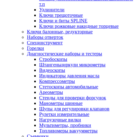
т.п
Удлинители
Ключи трещоточные
Ключи и биты SPLINE
Ключи рожковые накидные торцевые
Ключи балонные, редукторные
Наборы отверток
Специнструмент
Горелки
Диагностические наборы и тестеры
Стробоскопы
Штангеньциркули микрометры
Видеоскопы
Индикаторы давления масла
Компрессометры
Стетоскопы автомобильные
Ареометры
Стенды для проверки форсунок
Манометры шинные
Щупы для регулировки клапанов
Рулетки измерительные
Нагрузочные вилки
Мультиметры, пробники
Топливомеры вакуумметры
Съемники