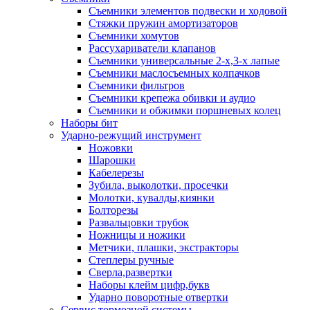
Съемники элементов подвески и ходовой
Стяжки пружин амортизаторов
Съемники хомутов
Рассухариватели клапанов
Съемники универсальные 2-х,3-х лапые
Съемники маслосъемных колпачков
Съемники фильтров
Съемники крепежа обивки и аудио
Съемники и обжимки поршневых колец
Наборы бит
Ударно-режущий инструмент
Ножовки
Шарошки
Кабелерезы
Зубила, выколотки, просечки
Молотки, кувалды,киянки
Болторезы
Развальцовки трубок
Ножницы и ножики
Метчики, плашки, экстракторы
Степлеры ручные
Сверла,развертки
Наборы клейм цифр,букв
Ударно поворотные отвертки
Сервис тормозной системы