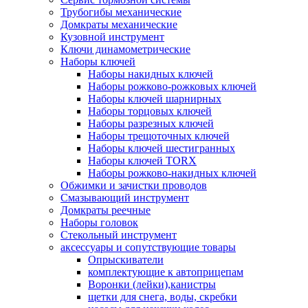
Трубогибы механические
Домкраты механические
Кузовной инструмент
Ключи динамометрические
Наборы ключей
Наборы накидных ключей
Наборы рожково-рожковых ключей
Наборы ключей шарнирных
Наборы торцовых ключей
Наборы разрезных ключей
Наборы трещоточных ключей
Наборы ключей шестигранных
Наборы ключей TORX
Наборы рожково-накидных ключей
Обжимки и зачистки проводов
Смазывающий инструмент
Домкраты реечные
Наборы головок
Стекольный инструмент
аксессуары и сопутствующие товары
Опрыскиватели
комплектующие к автоприцепам
Воронки (лейки),канистры
щетки для снега, воды, скребки