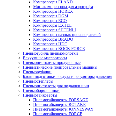
Компрессоры ELAND
Миникомпрессоры для аэрографа
Компрессоры HOREX
Компрессоры DGM
Компрессоры ECO
Компрессоры EXTEL
Компрессоры SHTENLI
Компрессоры разных производителей
Компрессоры BRADO
Компрессоры HDC
Компрессоры ROCK FORCE
Пневмозубила пневмомолотки
Вакуумные маслоотсосы
Пневмопистолеты продувочные
Пневматические полировальные машины
Пневморубанки
Блоки подготовки воздуха и регуляторы давления
Пневмостеплеры
Пневмопистолеты для подкачки шин
Пневмобормашинки
Пневмогайковерты
Пневмогайковерты FORSAGE
Пневмогайковерты ROTAKE
Пневмогайковерты JONNESWAY
Пневмогайковерты FORCE