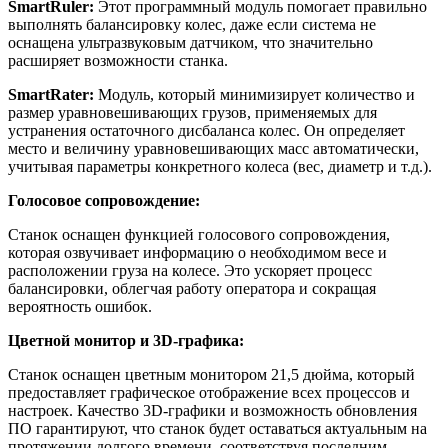
SmartRuler:
Этот программный модуль помогает правильно
выполнять балансировку колес, даже если система не
оснащена ультразвуковым датчиком, что значительно
расширяет возможности станка.
SmartRater:
Модуль, который минимизирует количество и
размер уравновешивающих грузов, применяемых для
устранения остаточного дисбаланса колес. Он определяет
место и величину уравновешивающих масс автоматически,
учитывая параметры конкретного колеса (вес, диаметр и т.д.).
Голосовое сопровождение:
Станок оснащен функцией голосового сопровождения,
которая озвучивает информацию о необходимом весе и
расположении груза на колесе. Это ускоряет процесс
балансировки, облегчая работу оператора и сокращая
вероятность ошибок.
Цветной монитор и 3D-графика:
Станок оснащен цветным монитором 21,5 дюйма, который
предоставляет графическое отображение всех процессов и
настроек. Качество 3D-графики и возможность обновления
ПО гарантируют, что станок будет оставаться актуальным на
протяжении долгого времени, соответствуя последним