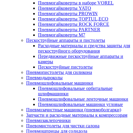
Пневмогайковерты в наборе VOREL
Пневмогайковерты YATO
Пневмогайковерты PROWIN
Пневмогайковерты TOPTUL,ECO
Пневмогайковерты ROCK FORCE
Пневмогайковерты PARTNER
Пневмогайковерты M7
Пескоструйные аппараты и пистолеты
Расходные материалы и средства защиты для
пескоструйного оборудования
Передвижные пескоструйные аппараты и
камеры
Пескоструйные пистолеты
Пневмопистолеты для силикона
Пневмодыроколы
Пневмошлифовальные машинки
Пневмошлифовальные орбитальные
шлифмашинки
Пневмошлифовальные ленточные машинки
Пневмошлифовальные машинки угловые
Пневмозачистные машинки (пневмоболгарки)
Запчасти и расходные материалы к компрессорам
Пневмозаклепочники
Пневомистолеты для чистки салона
Пневмошприцы для солидола