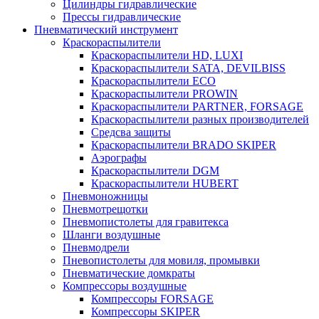
Цилиндры гидравлические
Прессы гидравлические
Пневматический инструмент
Краскораспылители
Краскораспылители HD, LUXI
Краскораспылители SATA, DEVILBISS
Краскораспылители ECO
Краскораспылители PROWIN
Краскораспылители PARTNER, FORSAGE
Краскораспылители разных производителей
Средсва защиты
Краскораспылители BRADO SKIPER
Аэрографы
Краскораспылители DGM
Краскораспылители HUBERT
Пневмоножницы
Пневмотрещотки
Пневмопистолеты для гравитекса
Шланги воздушные
Пневмодрели
Пневопистолеты для мовиля, промывки
Пневматические домкраты
Компрессоры воздушные
Компрессоры FORSAGE
Компрессоры SKIPER