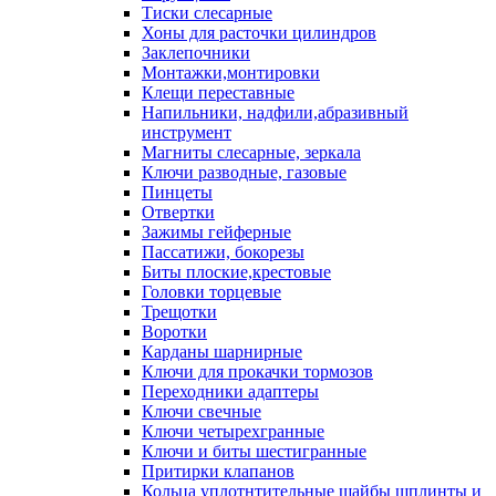
Тиски слесарные
Хоны для расточки цилиндров
Заклепочники
Монтажки,монтировки
Клещи переставные
Напильники, надфили,абразивный
инструмент
Магниты слесарные, зеркала
Ключи разводные, газовые
Пинцеты
Отвертки
Зажимы гейферные
Пассатижи, бокорезы
Биты плоские,крестовые
Головки торцевые
Трещотки
Воротки
Карданы шарнирные
Ключи для прокачки тормозов
Переходники адаптеры
Ключи свечные
Ключи четырехгранные
Ключи и биты шестигранные
Притирки клапанов
Кольца уплотнтительные шайбы шплинты и