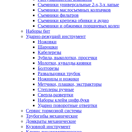
Съемники универсальные 2-х,3-х лапые
Съемники маслосъемных колпачков
Съемники фильтров
Съемники крепежа обивки и аудио
Съемники и обжимки поршневых колец
Наборы бит
Ударно-режущий инструмент
Ножовки
Шарошки
Кабелерезы
Зубила, выколотки, просечки
Молотки, кувалды,киянки
Болторезы
Развальцовки трубок
Ножницы и ножики
Метчики, плашки, экстракторы
Степлеры ручные
Сверла,развертки
Наборы клейм цифр,букв
Ударно поворотные отвертки
Сервис тормозной системы
Трубогибы механические
Домкраты механические
Кузовной инструмент
Ключи динамометрические