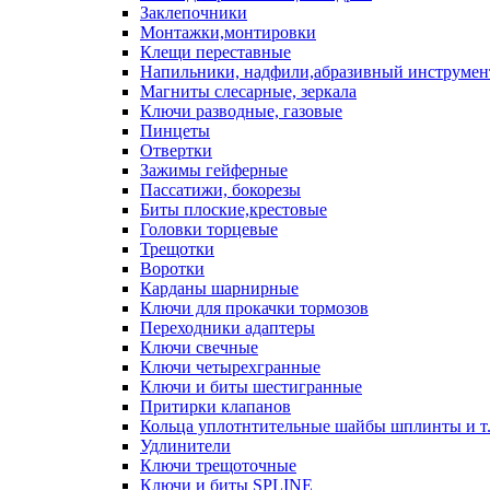
Заклепочники
Монтажки,монтировки
Клещи переставные
Напильники, надфили,абразивный инструмен
Магниты слесарные, зеркала
Ключи разводные, газовые
Пинцеты
Отвертки
Зажимы гейферные
Пассатижи, бокорезы
Биты плоские,крестовые
Головки торцевые
Трещотки
Воротки
Карданы шарнирные
Ключи для прокачки тормозов
Переходники адаптеры
Ключи свечные
Ключи четырехгранные
Ключи и биты шестигранные
Притирки клапанов
Кольца уплотнтительные шайбы шплинты и т
Удлинители
Ключи трещоточные
Ключи и биты SPLINE