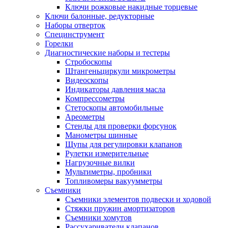
Ключи рожковые накидные торцевые
Ключи балонные, редукторные
Наборы отверток
Специнструмент
Горелки
Диагностические наборы и тестеры
Стробоскопы
Штангеньциркули микрометры
Видеоскопы
Индикаторы давления масла
Компрессометры
Стетоскопы автомобильные
Ареометры
Стенды для проверки форсунок
Манометры шинные
Щупы для регулировки клапанов
Рулетки измерительные
Нагрузочные вилки
Мультиметры, пробники
Топливомеры вакуумметры
Съемники
Съемники элементов подвески и ходовой
Стяжки пружин амортизаторов
Съемники хомутов
Рассухариватели клапанов