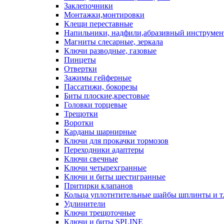
Заклепочники
Монтажки,монтировки
Клещи переставные
Напильники, надфили,абразивный инструмен
Магниты слесарные, зеркала
Ключи разводные, газовые
Пинцеты
Отвертки
Зажимы гейферные
Пассатижи, бокорезы
Биты плоские,крестовые
Головки торцевые
Трещотки
Воротки
Карданы шарнирные
Ключи для прокачки тормозов
Переходники адаптеры
Ключи свечные
Ключи четырехгранные
Ключи и биты шестигранные
Притирки клапанов
Кольца уплотнтительные шайбы шплинты и т
Удлинители
Ключи трещоточные
Ключи и биты SPLINE