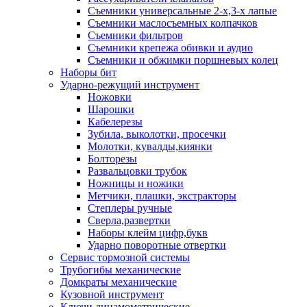
Съемники универсальные 2-х,3-х лапые
Съемники маслосъемных колпачков
Съемники фильтров
Съемники крепежа обивки и аудио
Съемники и обжимки поршневых колец
Наборы бит
Ударно-режущий инструмент
Ножовки
Шарошки
Кабелерезы
Зубила, выколотки, просечки
Молотки, кувалды,киянки
Болторезы
Развальцовки трубок
Ножницы и ножики
Метчики, плашки, экстракторы
Степлеры ручные
Сверла,развертки
Наборы клейм цифр,букв
Ударно поворотные отвертки
Сервис тормозной системы
Трубогибы механические
Домкраты механические
Кузовной инструмент
Ключи динамометрические