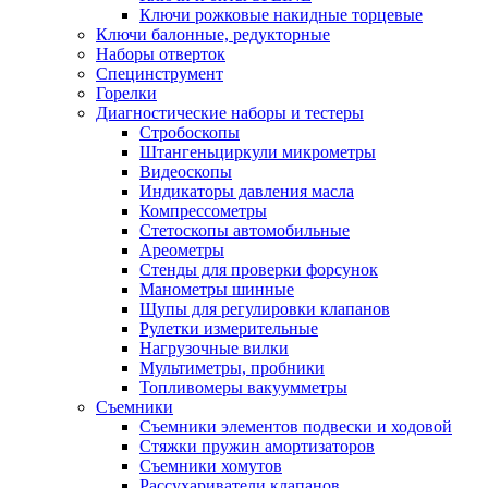
Ключи рожковые накидные торцевые
Ключи балонные, редукторные
Наборы отверток
Специнструмент
Горелки
Диагностические наборы и тестеры
Стробоскопы
Штангеньциркули микрометры
Видеоскопы
Индикаторы давления масла
Компрессометры
Стетоскопы автомобильные
Ареометры
Стенды для проверки форсунок
Манометры шинные
Щупы для регулировки клапанов
Рулетки измерительные
Нагрузочные вилки
Мультиметры, пробники
Топливомеры вакуумметры
Съемники
Съемники элементов подвески и ходовой
Стяжки пружин амортизаторов
Съемники хомутов
Рассухариватели клапанов